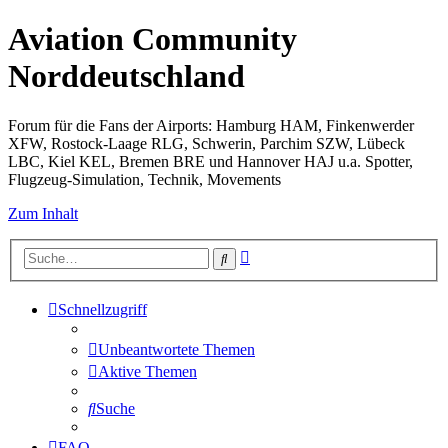
Aviation Community
Norddeutschland
Forum für die Fans der Airports: Hamburg HAM, Finkenwerder
XFW, Rostock-Laage RLG, Schwerin, Parchim SZW, Lübeck
LBC, Kiel KEL, Bremen BRE und Hannover HAJ u.a. Spotter,
Flugzeug-Simulation, Technik, Movements
Zum Inhalt
Erweiterte
Suche
Suche
Schnellzugriff
Unbeantwortete Themen
Aktive Themen
Suche
FAQ