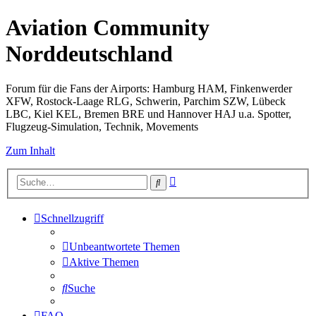
Aviation Community
Norddeutschland
Forum für die Fans der Airports: Hamburg HAM, Finkenwerder
XFW, Rostock-Laage RLG, Schwerin, Parchim SZW, Lübeck
LBC, Kiel KEL, Bremen BRE und Hannover HAJ u.a. Spotter,
Flugzeug-Simulation, Technik, Movements
Zum Inhalt
Erweiterte
Suche
Suche
Schnellzugriff
Unbeantwortete Themen
Aktive Themen
Suche
FAQ