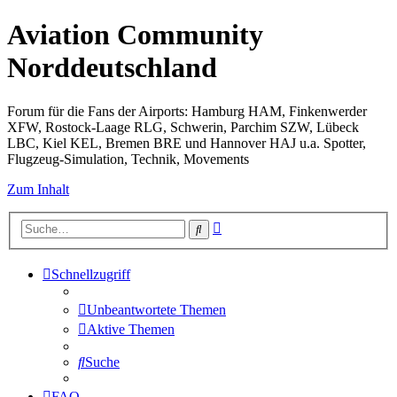
Aviation Community
Norddeutschland
Forum für die Fans der Airports: Hamburg HAM, Finkenwerder
XFW, Rostock-Laage RLG, Schwerin, Parchim SZW, Lübeck
LBC, Kiel KEL, Bremen BRE und Hannover HAJ u.a. Spotter,
Flugzeug-Simulation, Technik, Movements
Zum Inhalt
Erweiterte
Suche
Suche
Schnellzugriff
Unbeantwortete Themen
Aktive Themen
Suche
FAQ