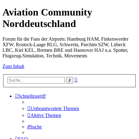
Aviation Community
Norddeutschland
Forum für die Fans der Airports: Hamburg HAM, Finkenwerder
XFW, Rostock-Laage RLG, Schwerin, Parchim SZW, Lübeck
LBC, Kiel KEL, Bremen BRE und Hannover HAJ u.a. Spotter,
Flugzeug-Simulation, Technik, Movements
Zum Inhalt
Erweiterte
Suche
Suche
Schnellzugriff
Unbeantwortete Themen
Aktive Themen
Suche
FAQ