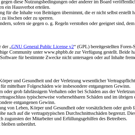
n gegen diese Nutzungsbedingungen oder anderer im Board veröffentli
n ein Hausverbot erteilen.
 für die Inhalte von Beiträgen übernimmt, die er nicht selbst erstellt 
t zu löschen oder zu sperren.
ändern, sofern sie gegen o. g. Regeln verstoßen oder geeignet sind, de
 der „
GNU General Public License v2
“ (GPL) bereitgestellten Fore
hige Community unter www.phpbb.de zur Verfügung gestellt. Beide hab
oftware für bestimmte Zwecke nicht untersagen oder auf Inhalte frem
rper und Gesundheit und der Verletzung wesentlicher Vertragspflichten
ch für mittelbare Folgeschäden wie insbesondere entgangenen Gewinn.
em oder grob fahrlässigem Verhalten oder bei Schäden aus der Verletz
i Vertragsschluss typischerweise vorhersehbaren Schäden und im übrigen
besondere entgangenen Gewinn.
ng von Leben, Körper und Gesundheit oder vorsätzlichem oder grob fah
e nach auf die vertragstypischen Durchschnittsschäden begrenzt. Dies
h zugunsten der Mitarbeiter und Erfüllungsgehilfen des Betreibers.
bleiben unberührt.