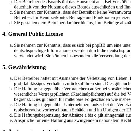
Der Betreiber des Boards übt das Hausrecht aus. Bei Verstöße
dauerhaft von der Nutzung dieses Boards ausschließen und Ihne
Sie nehmen zur Kenntnis, dass der Betreiber keine Verantwortung
Betreiber, Ihr Benutzerkonto, Beiträge und Funktionen jederzei
Sie gestatten dem Betreiber darüber hinaus, Ihre Beiträge abzu
4. General Public License
Sie nehmen zur Kenntnis, dass es sich bei phpBB um eine unter
deutschsprachige Informationen werden durch die deutschsprac
verwendet wird. Sie können insbesondere die Verwendung der S
5. Gewährleistung
Der Betreiber haftet mit Ausnahme der Verletzung von Leben, Kö
grob fahrlässiges Verhalten zurückzuführen sind. Dies gilt au
Die Haftung ist gegenüber Verbrauchern außer bei vorsätzlich
wesentlicher Vertragspflichten (Kardinalpflichten) auf die be
begrenzt. Dies gilt auch für mittelbare Folgeschäden wie ins
Die Haftung ist gegenüber Unternehmern außer bei der Verletzu
typischerweise vorhersehbaren Schäden und im Übrigen der Höh
Die Haftungsbegrenzung der Absätze a bis c gilt sinngemäß auc
Ansprüche für eine Haftung aus zwingendem nationalem Recht 