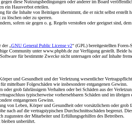
n gegen diese Nutzungsbedingungen oder anderer im Board veröffentli
n ein Hausverbot erteilen.
 für die Inhalte von Beiträgen übernimmt, die er nicht selbst erstellt 
t zu löschen oder zu sperren.
ändern, sofern sie gegen o. g. Regeln verstoßen oder geeignet sind, de
 der „
GNU General Public License v2
“ (GPL) bereitgestellten Fore
hige Community unter www.phpbb.de zur Verfügung gestellt. Beide hab
oftware für bestimmte Zwecke nicht untersagen oder auf Inhalte frem
rper und Gesundheit und der Verletzung wesentlicher Vertragspflichten
ch für mittelbare Folgeschäden wie insbesondere entgangenen Gewinn.
em oder grob fahrlässigem Verhalten oder bei Schäden aus der Verletz
i Vertragsschluss typischerweise vorhersehbaren Schäden und im übrigen
besondere entgangenen Gewinn.
ng von Leben, Körper und Gesundheit oder vorsätzlichem oder grob fah
e nach auf die vertragstypischen Durchschnittsschäden begrenzt. Dies
h zugunsten der Mitarbeiter und Erfüllungsgehilfen des Betreibers.
bleiben unberührt.