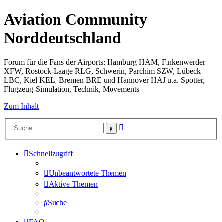
Aviation Community
Norddeutschland
Forum für die Fans der Airports: Hamburg HAM, Finkenwerder
XFW, Rostock-Laage RLG, Schwerin, Parchim SZW, Lübeck
LBC, Kiel KEL, Bremen BRE und Hannover HAJ u.a. Spotter,
Flugzeug-Simulation, Technik, Movements
Zum Inhalt
Erweiterte
Suche
Suche
Schnellzugriff
Unbeantwortete Themen
Aktive Themen
Suche
FAQ