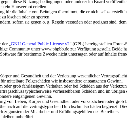
n gegen diese Nutzungsbedingungen oder anderer im Board veröffentli
n ein Hausverbot erteilen.
 für die Inhalte von Beiträgen übernimmt, die er nicht selbst erstellt 
t zu löschen oder zu sperren.
ändern, sofern sie gegen o. g. Regeln verstoßen oder geeignet sind, de
 der „
GNU General Public License v2
“ (GPL) bereitgestellten Fore
hige Community unter www.phpbb.de zur Verfügung gestellt. Beide hab
oftware für bestimmte Zwecke nicht untersagen oder auf Inhalte frem
rper und Gesundheit und der Verletzung wesentlicher Vertragspflichten
ch für mittelbare Folgeschäden wie insbesondere entgangenen Gewinn.
em oder grob fahrlässigem Verhalten oder bei Schäden aus der Verletz
i Vertragsschluss typischerweise vorhersehbaren Schäden und im übrigen
besondere entgangenen Gewinn.
ng von Leben, Körper und Gesundheit oder vorsätzlichem oder grob fah
e nach auf die vertragstypischen Durchschnittsschäden begrenzt. Dies
h zugunsten der Mitarbeiter und Erfüllungsgehilfen des Betreibers.
bleiben unberührt.