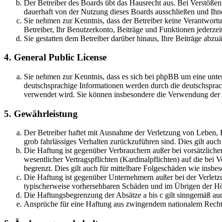
Der Betreiber des Boards übt das Hausrecht aus. Bei Verstöße
dauerhaft von der Nutzung dieses Boards ausschließen und Ihne
Sie nehmen zur Kenntnis, dass der Betreiber keine Verantwortung
Betreiber, Ihr Benutzerkonto, Beiträge und Funktionen jederzei
Sie gestatten dem Betreiber darüber hinaus, Ihre Beiträge abzu
4. General Public License
Sie nehmen zur Kenntnis, dass es sich bei phpBB um eine unter
deutschsprachige Informationen werden durch die deutschsprac
verwendet wird. Sie können insbesondere die Verwendung der S
5. Gewährleistung
Der Betreiber haftet mit Ausnahme der Verletzung von Leben, Kö
grob fahrlässiges Verhalten zurückzuführen sind. Dies gilt au
Die Haftung ist gegenüber Verbrauchern außer bei vorsätzlich
wesentlicher Vertragspflichten (Kardinalpflichten) auf die be
begrenzt. Dies gilt auch für mittelbare Folgeschäden wie ins
Die Haftung ist gegenüber Unternehmern außer bei der Verletzu
typischerweise vorhersehbaren Schäden und im Übrigen der Höh
Die Haftungsbegrenzung der Absätze a bis c gilt sinngemäß auc
Ansprüche für eine Haftung aus zwingendem nationalem Recht 