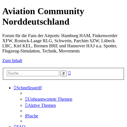
Aviation Community
Norddeutschland
Forum für die Fans der Airports: Hamburg HAM, Finkenwerder
XFW, Rostock-Laage RLG, Schwerin, Parchim SZW, Lübeck
LBC, Kiel KEL, Bremen BRE und Hannover HAJ u.a. Spotter,
Flugzeug-Simulation, Technik, Movements
Zum Inhalt
Erweiterte
Suche
Suche
Schnellzugriff
Unbeantwortete Themen
Aktive Themen
Suche
FAQ