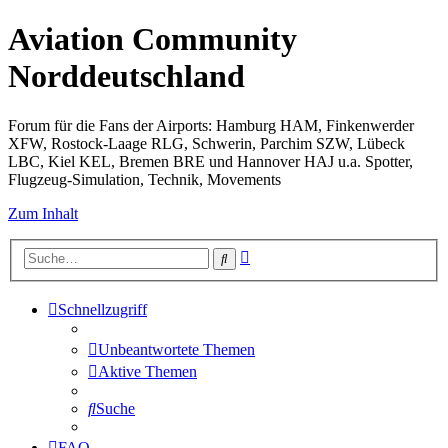
Aviation Community
Norddeutschland
Forum für die Fans der Airports: Hamburg HAM, Finkenwerder
XFW, Rostock-Laage RLG, Schwerin, Parchim SZW, Lübeck
LBC, Kiel KEL, Bremen BRE und Hannover HAJ u.a. Spotter,
Flugzeug-Simulation, Technik, Movements
Zum Inhalt
Erweiterte
Suche
Suche
Schnellzugriff
Unbeantwortete Themen
Aktive Themen
Suche
FAQ