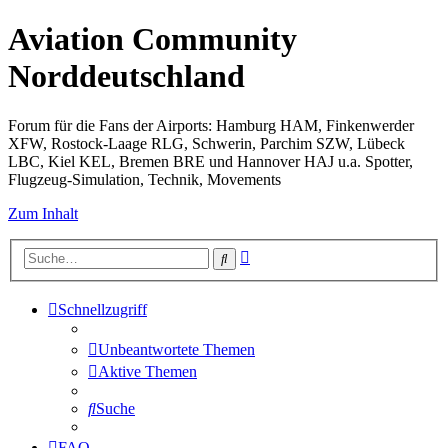
Aviation Community
Norddeutschland
Forum für die Fans der Airports: Hamburg HAM, Finkenwerder
XFW, Rostock-Laage RLG, Schwerin, Parchim SZW, Lübeck
LBC, Kiel KEL, Bremen BRE und Hannover HAJ u.a. Spotter,
Flugzeug-Simulation, Technik, Movements
Zum Inhalt
Erweiterte
Suche
Suche
Schnellzugriff
Unbeantwortete Themen
Aktive Themen
Suche
FAQ