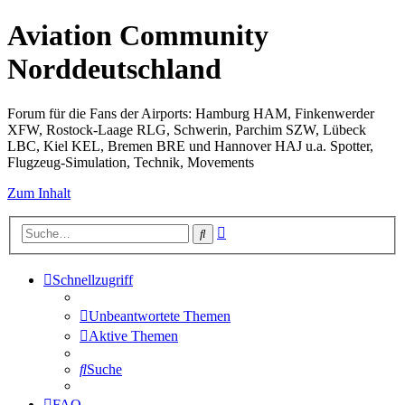
Aviation Community
Norddeutschland
Forum für die Fans der Airports: Hamburg HAM, Finkenwerder
XFW, Rostock-Laage RLG, Schwerin, Parchim SZW, Lübeck
LBC, Kiel KEL, Bremen BRE und Hannover HAJ u.a. Spotter,
Flugzeug-Simulation, Technik, Movements
Zum Inhalt
Erweiterte
Suche
Suche
Schnellzugriff
Unbeantwortete Themen
Aktive Themen
Suche
FAQ