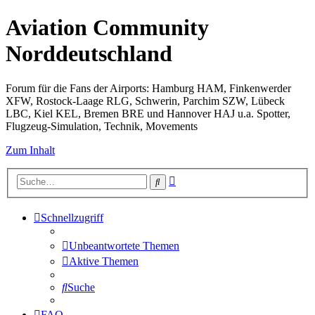
Aviation Community
Norddeutschland
Forum für die Fans der Airports: Hamburg HAM, Finkenwerder
XFW, Rostock-Laage RLG, Schwerin, Parchim SZW, Lübeck
LBC, Kiel KEL, Bremen BRE und Hannover HAJ u.a. Spotter,
Flugzeug-Simulation, Technik, Movements
Zum Inhalt
Erweiterte
Suche
Suche
Schnellzugriff
Unbeantwortete Themen
Aktive Themen
Suche
FAQ