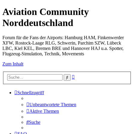
Aviation Community
Norddeutschland
Forum für die Fans der Airports: Hamburg HAM, Finkenwerder
XFW, Rostock-Laage RLG, Schwerin, Parchim SZW, Lübeck
LBC, Kiel KEL, Bremen BRE und Hannover HAJ u.a. Spotter,
Flugzeug-Simulation, Technik, Movements
Zum Inhalt
Erweiterte
Suche
Suche
Schnellzugriff
Unbeantwortete Themen
Aktive Themen
Suche
FAQ