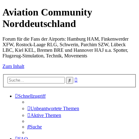
Aviation Community
Norddeutschland
Forum für die Fans der Airports: Hamburg HAM, Finkenwerder
XFW, Rostock-Laage RLG, Schwerin, Parchim SZW, Lübeck
LBC, Kiel KEL, Bremen BRE und Hannover HAJ u.a. Spotter,
Flugzeug-Simulation, Technik, Movements
Zum Inhalt
Erweiterte
Suche
Suche
Schnellzugriff
Unbeantwortete Themen
Aktive Themen
Suche
FAQ