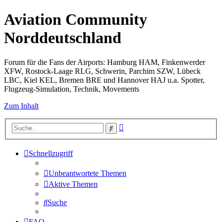
Aviation Community
Norddeutschland
Forum für die Fans der Airports: Hamburg HAM, Finkenwerder
XFW, Rostock-Laage RLG, Schwerin, Parchim SZW, Lübeck
LBC, Kiel KEL, Bremen BRE und Hannover HAJ u.a. Spotter,
Flugzeug-Simulation, Technik, Movements
Zum Inhalt
Erweiterte
Suche
Suche
Schnellzugriff
Unbeantwortete Themen
Aktive Themen
Suche
FAQ