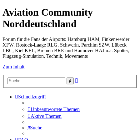
Aviation Community
Norddeutschland
Forum für die Fans der Airports: Hamburg HAM, Finkenwerder
XFW, Rostock-Laage RLG, Schwerin, Parchim SZW, Lübeck
LBC, Kiel KEL, Bremen BRE und Hannover HAJ u.a. Spotter,
Flugzeug-Simulation, Technik, Movements
Zum Inhalt
Erweiterte
Suche
Suche
Schnellzugriff
Unbeantwortete Themen
Aktive Themen
Suche
FAQ