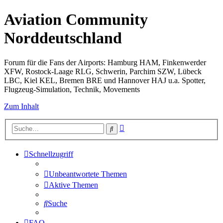
Aviation Community
Norddeutschland
Forum für die Fans der Airports: Hamburg HAM, Finkenwerder
XFW, Rostock-Laage RLG, Schwerin, Parchim SZW, Lübeck
LBC, Kiel KEL, Bremen BRE und Hannover HAJ u.a. Spotter,
Flugzeug-Simulation, Technik, Movements
Zum Inhalt
Erweiterte
Suche
Suche
Schnellzugriff
Unbeantwortete Themen
Aktive Themen
Suche
FAQ