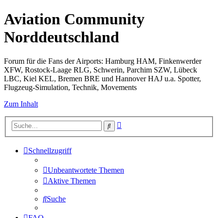
Aviation Community
Norddeutschland
Forum für die Fans der Airports: Hamburg HAM, Finkenwerder
XFW, Rostock-Laage RLG, Schwerin, Parchim SZW, Lübeck
LBC, Kiel KEL, Bremen BRE und Hannover HAJ u.a. Spotter,
Flugzeug-Simulation, Technik, Movements
Zum Inhalt
Erweiterte
Suche
Suche
Schnellzugriff
Unbeantwortete Themen
Aktive Themen
Suche
FAQ