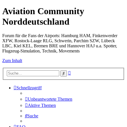
Aviation Community
Norddeutschland
Forum für die Fans der Airports: Hamburg HAM, Finkenwerder
XFW, Rostock-Laage RLG, Schwerin, Parchim SZW, Lübeck
LBC, Kiel KEL, Bremen BRE und Hannover HAJ u.a. Spotter,
Flugzeug-Simulation, Technik, Movements
Zum Inhalt
Erweiterte
Suche
Suche
Schnellzugriff
Unbeantwortete Themen
Aktive Themen
Suche
FAQ