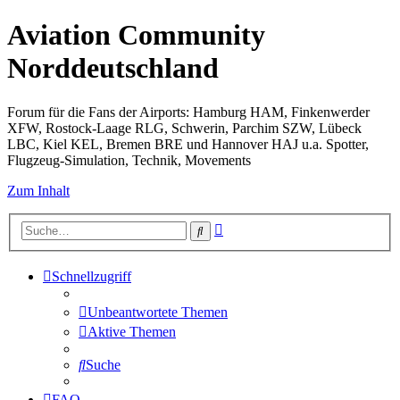
Aviation Community
Norddeutschland
Forum für die Fans der Airports: Hamburg HAM, Finkenwerder
XFW, Rostock-Laage RLG, Schwerin, Parchim SZW, Lübeck
LBC, Kiel KEL, Bremen BRE und Hannover HAJ u.a. Spotter,
Flugzeug-Simulation, Technik, Movements
Zum Inhalt
Erweiterte
Suche
Suche
Schnellzugriff
Unbeantwortete Themen
Aktive Themen
Suche
FAQ