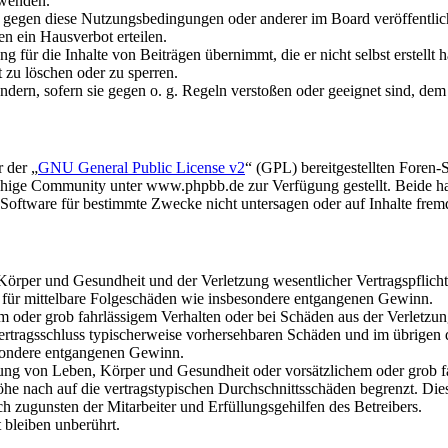
rwenden.
n gegen diese Nutzungsbedingungen oder anderer im Board veröffentli
n ein Hausverbot erteilen.
 für die Inhalte von Beiträgen übernimmt, die er nicht selbst erstellt 
t zu löschen oder zu sperren.
ändern, sofern sie gegen o. g. Regeln verstoßen oder geeignet sind, de
 der „
GNU General Public License v2
“ (GPL) bereitgestellten Fore
hige Community unter www.phpbb.de zur Verfügung gestellt. Beide hab
oftware für bestimmte Zwecke nicht untersagen oder auf Inhalte frem
rper und Gesundheit und der Verletzung wesentlicher Vertragspflichten
ch für mittelbare Folgeschäden wie insbesondere entgangenen Gewinn.
em oder grob fahrlässigem Verhalten oder bei Schäden aus der Verletz
i Vertragsschluss typischerweise vorhersehbaren Schäden und im übrigen
besondere entgangenen Gewinn.
ng von Leben, Körper und Gesundheit oder vorsätzlichem oder grob fah
e nach auf die vertragstypischen Durchschnittsschäden begrenzt. Dies
h zugunsten der Mitarbeiter und Erfüllungsgehilfen des Betreibers.
bleiben unberührt.