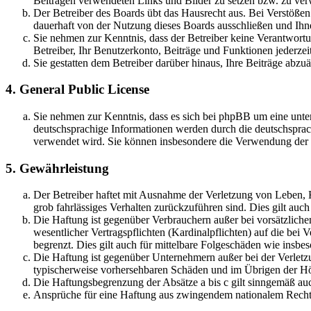
Beiträgen verwendeten Links und Bilder zu setzen bzw. zu ve
Der Betreiber des Boards übt das Hausrecht aus. Bei Verstöße
dauerhaft von der Nutzung dieses Boards ausschließen und Ihne
Sie nehmen zur Kenntnis, dass der Betreiber keine Verantwortung
Betreiber, Ihr Benutzerkonto, Beiträge und Funktionen jederzei
Sie gestatten dem Betreiber darüber hinaus, Ihre Beiträge abzu
4. General Public License
Sie nehmen zur Kenntnis, dass es sich bei phpBB um eine unter
deutschsprachige Informationen werden durch die deutschsprac
verwendet wird. Sie können insbesondere die Verwendung der S
5. Gewährleistung
Der Betreiber haftet mit Ausnahme der Verletzung von Leben, Kö
grob fahrlässiges Verhalten zurückzuführen sind. Dies gilt au
Die Haftung ist gegenüber Verbrauchern außer bei vorsätzlich
wesentlicher Vertragspflichten (Kardinalpflichten) auf die be
begrenzt. Dies gilt auch für mittelbare Folgeschäden wie ins
Die Haftung ist gegenüber Unternehmern außer bei der Verletzu
typischerweise vorhersehbaren Schäden und im Übrigen der Höh
Die Haftungsbegrenzung der Absätze a bis c gilt sinngemäß auc
Ansprüche für eine Haftung aus zwingendem nationalem Recht 