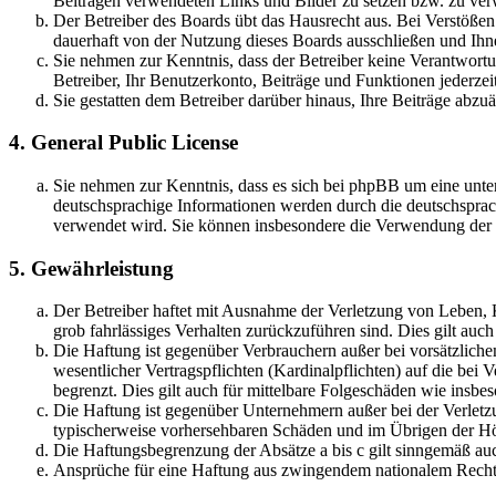
Beiträgen verwendeten Links und Bilder zu setzen bzw. zu ve
Der Betreiber des Boards übt das Hausrecht aus. Bei Verstöße
dauerhaft von der Nutzung dieses Boards ausschließen und Ihne
Sie nehmen zur Kenntnis, dass der Betreiber keine Verantwortung
Betreiber, Ihr Benutzerkonto, Beiträge und Funktionen jederzei
Sie gestatten dem Betreiber darüber hinaus, Ihre Beiträge abzu
4. General Public License
Sie nehmen zur Kenntnis, dass es sich bei phpBB um eine unter
deutschsprachige Informationen werden durch die deutschsprac
verwendet wird. Sie können insbesondere die Verwendung der S
5. Gewährleistung
Der Betreiber haftet mit Ausnahme der Verletzung von Leben, Kö
grob fahrlässiges Verhalten zurückzuführen sind. Dies gilt au
Die Haftung ist gegenüber Verbrauchern außer bei vorsätzlich
wesentlicher Vertragspflichten (Kardinalpflichten) auf die be
begrenzt. Dies gilt auch für mittelbare Folgeschäden wie ins
Die Haftung ist gegenüber Unternehmern außer bei der Verletzu
typischerweise vorhersehbaren Schäden und im Übrigen der Höh
Die Haftungsbegrenzung der Absätze a bis c gilt sinngemäß auc
Ansprüche für eine Haftung aus zwingendem nationalem Recht 