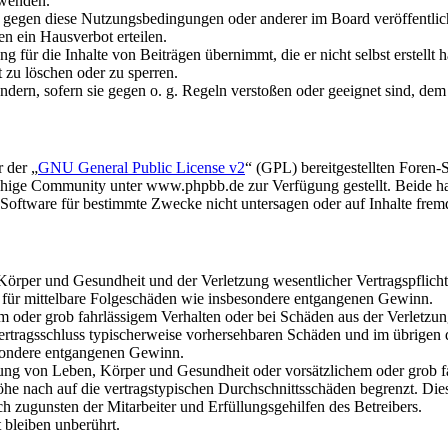
rwenden.
n gegen diese Nutzungsbedingungen oder anderer im Board veröffentli
n ein Hausverbot erteilen.
 für die Inhalte von Beiträgen übernimmt, die er nicht selbst erstellt 
t zu löschen oder zu sperren.
ändern, sofern sie gegen o. g. Regeln verstoßen oder geeignet sind, de
 der „
GNU General Public License v2
“ (GPL) bereitgestellten Fore
hige Community unter www.phpbb.de zur Verfügung gestellt. Beide hab
oftware für bestimmte Zwecke nicht untersagen oder auf Inhalte frem
rper und Gesundheit und der Verletzung wesentlicher Vertragspflichten
ch für mittelbare Folgeschäden wie insbesondere entgangenen Gewinn.
em oder grob fahrlässigem Verhalten oder bei Schäden aus der Verletz
i Vertragsschluss typischerweise vorhersehbaren Schäden und im übrigen
besondere entgangenen Gewinn.
ng von Leben, Körper und Gesundheit oder vorsätzlichem oder grob fah
e nach auf die vertragstypischen Durchschnittsschäden begrenzt. Dies
h zugunsten der Mitarbeiter und Erfüllungsgehilfen des Betreibers.
bleiben unberührt.