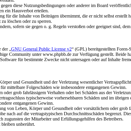
rwenden.
n gegen diese Nutzungsbedingungen oder anderer im Board veröffentli
n ein Hausverbot erteilen.
 für die Inhalte von Beiträgen übernimmt, die er nicht selbst erstellt 
t zu löschen oder zu sperren.
ändern, sofern sie gegen o. g. Regeln verstoßen oder geeignet sind, de
 der „
GNU General Public License v2
“ (GPL) bereitgestellten Fore
hige Community unter www.phpbb.de zur Verfügung gestellt. Beide hab
oftware für bestimmte Zwecke nicht untersagen oder auf Inhalte frem
rper und Gesundheit und der Verletzung wesentlicher Vertragspflichten
ch für mittelbare Folgeschäden wie insbesondere entgangenen Gewinn.
em oder grob fahrlässigem Verhalten oder bei Schäden aus der Verletz
i Vertragsschluss typischerweise vorhersehbaren Schäden und im übrigen
besondere entgangenen Gewinn.
ng von Leben, Körper und Gesundheit oder vorsätzlichem oder grob fah
e nach auf die vertragstypischen Durchschnittsschäden begrenzt. Dies
h zugunsten der Mitarbeiter und Erfüllungsgehilfen des Betreibers.
bleiben unberührt.