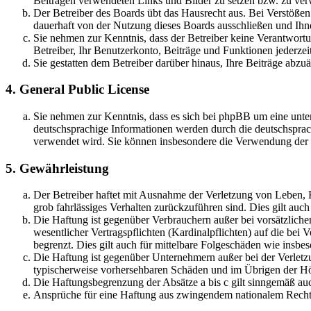
Beiträgen verwendeten Links und Bilder zu setzen bzw. zu ve
Der Betreiber des Boards übt das Hausrecht aus. Bei Verstöße
dauerhaft von der Nutzung dieses Boards ausschließen und Ihne
Sie nehmen zur Kenntnis, dass der Betreiber keine Verantwortung
Betreiber, Ihr Benutzerkonto, Beiträge und Funktionen jederzei
Sie gestatten dem Betreiber darüber hinaus, Ihre Beiträge abzu
4. General Public License
Sie nehmen zur Kenntnis, dass es sich bei phpBB um eine unter
deutschsprachige Informationen werden durch die deutschsprac
verwendet wird. Sie können insbesondere die Verwendung der S
5. Gewährleistung
Der Betreiber haftet mit Ausnahme der Verletzung von Leben, Kö
grob fahrlässiges Verhalten zurückzuführen sind. Dies gilt au
Die Haftung ist gegenüber Verbrauchern außer bei vorsätzlich
wesentlicher Vertragspflichten (Kardinalpflichten) auf die be
begrenzt. Dies gilt auch für mittelbare Folgeschäden wie ins
Die Haftung ist gegenüber Unternehmern außer bei der Verletzu
typischerweise vorhersehbaren Schäden und im Übrigen der Höh
Die Haftungsbegrenzung der Absätze a bis c gilt sinngemäß auc
Ansprüche für eine Haftung aus zwingendem nationalem Recht 