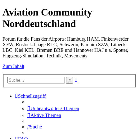
Aviation Community
Norddeutschland
Forum für die Fans der Airports: Hamburg HAM, Finkenwerder
XFW, Rostock-Laage RLG, Schwerin, Parchim SZW, Lübeck
LBC, Kiel KEL, Bremen BRE und Hannover HAJ u.a. Spotter,
Flugzeug-Simulation, Technik, Movements
Zum Inhalt
Erweiterte
Suche
Suche
Schnellzugriff
Unbeantwortete Themen
Aktive Themen
Suche
FAQ