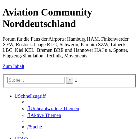
Aviation Community
Norddeutschland
Forum für die Fans der Airports: Hamburg HAM, Finkenwerder
XFW, Rostock-Laage RLG, Schwerin, Parchim SZW, Lübeck
LBC, Kiel KEL, Bremen BRE und Hannover HAJ u.a. Spotter,
Flugzeug-Simulation, Technik, Movements
Zum Inhalt
Erweiterte
Suche
Suche
Schnellzugriff
Unbeantwortete Themen
Aktive Themen
Suche
FAQ