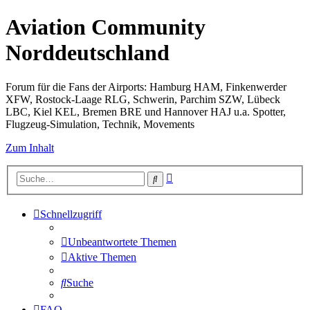
Aviation Community
Norddeutschland
Forum für die Fans der Airports: Hamburg HAM, Finkenwerder
XFW, Rostock-Laage RLG, Schwerin, Parchim SZW, Lübeck
LBC, Kiel KEL, Bremen BRE und Hannover HAJ u.a. Spotter,
Flugzeug-Simulation, Technik, Movements
Zum Inhalt
Erweiterte
Suche
Suche
Schnellzugriff
Unbeantwortete Themen
Aktive Themen
Suche
FAQ