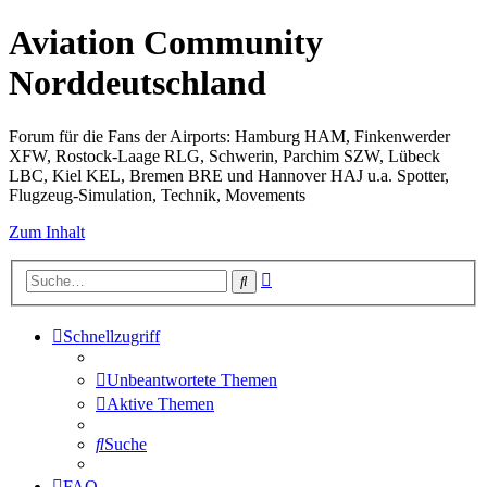
Aviation Community
Norddeutschland
Forum für die Fans der Airports: Hamburg HAM, Finkenwerder
XFW, Rostock-Laage RLG, Schwerin, Parchim SZW, Lübeck
LBC, Kiel KEL, Bremen BRE und Hannover HAJ u.a. Spotter,
Flugzeug-Simulation, Technik, Movements
Zum Inhalt
Erweiterte
Suche
Suche
Schnellzugriff
Unbeantwortete Themen
Aktive Themen
Suche
FAQ