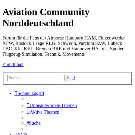
Aviation Community
Norddeutschland
Forum für die Fans der Airports: Hamburg HAM, Finkenwerder
XFW, Rostock-Laage RLG, Schwerin, Parchim SZW, Lübeck
LBC, Kiel KEL, Bremen BRE und Hannover HAJ u.a. Spotter,
Flugzeug-Simulation, Technik, Movements
Zum Inhalt
Erweiterte
Suche
Suche
Schnellzugriff
Unbeantwortete Themen
Aktive Themen
Suche
FAQ