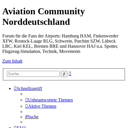
Aviation Community
Norddeutschland
Forum für die Fans der Airports: Hamburg HAM, Finkenwerder
XFW, Rostock-Laage RLG, Schwerin, Parchim SZW, Lübeck
LBC, Kiel KEL, Bremen BRE und Hannover HAJ u.a. Spotter,
Flugzeug-Simulation, Technik, Movements
Zum Inhalt
Erweiterte
Suche
Suche
Schnellzugriff
Unbeantwortete Themen
Aktive Themen
Suche
FAQ