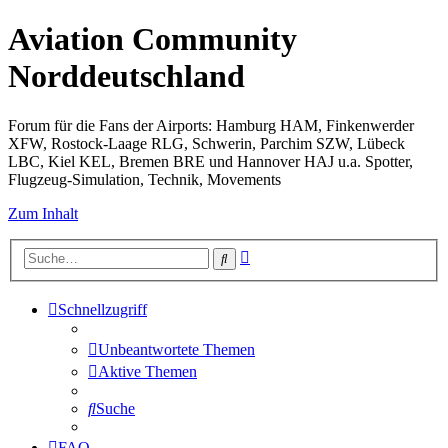
Aviation Community
Norddeutschland
Forum für die Fans der Airports: Hamburg HAM, Finkenwerder
XFW, Rostock-Laage RLG, Schwerin, Parchim SZW, Lübeck
LBC, Kiel KEL, Bremen BRE und Hannover HAJ u.a. Spotter,
Flugzeug-Simulation, Technik, Movements
Zum Inhalt
Erweiterte
Suche
Suche
Schnellzugriff
Unbeantwortete Themen
Aktive Themen
Suche
FAQ