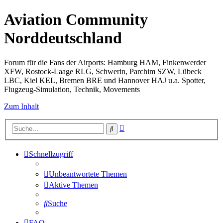
Aviation Community
Norddeutschland
Forum für die Fans der Airports: Hamburg HAM, Finkenwerder
XFW, Rostock-Laage RLG, Schwerin, Parchim SZW, Lübeck
LBC, Kiel KEL, Bremen BRE und Hannover HAJ u.a. Spotter,
Flugzeug-Simulation, Technik, Movements
Zum Inhalt
Erweiterte
Suche
Suche
Schnellzugriff
Unbeantwortete Themen
Aktive Themen
Suche
FAQ