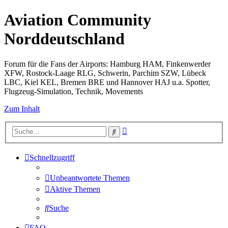
Aviation Community
Norddeutschland
Forum für die Fans der Airports: Hamburg HAM, Finkenwerder
XFW, Rostock-Laage RLG, Schwerin, Parchim SZW, Lübeck
LBC, Kiel KEL, Bremen BRE und Hannover HAJ u.a. Spotter,
Flugzeug-Simulation, Technik, Movements
Zum Inhalt
Erweiterte
Suche
Suche
Schnellzugriff
Unbeantwortete Themen
Aktive Themen
Suche
FAQ