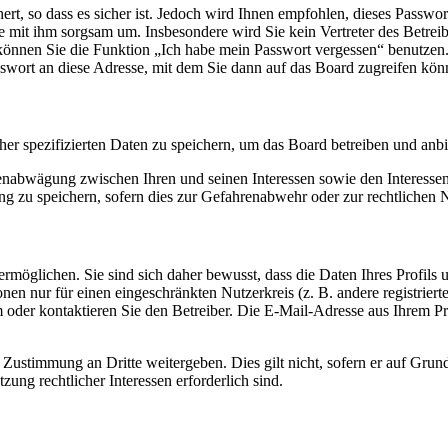
rt, so dass es sicher ist. Jedoch wird Ihnen empfohlen, dieses Passwo
ie mit ihm sorgsam um. Insbesondere wird Sie kein Vertreter des Betrei
o können Sie die Funktion „Ich habe mein Passwort vergessen“ benutz
sswort an diese Adresse, mit dem Sie dann auf das Board zugreifen kön
her spezifizierten Daten zu speichern, um das Board betreiben und anb
ssenabwägung zwischen Ihren und seinen Interessen sowie den Interesse
 zu speichern, sofern dies zur Gefahrenabwehr oder zur rechtlichen N
möglichen. Sie sind sich daher bewusst, dass die Daten Ihres Profils un
nen nur für einen eingeschränkten Nutzerkreis (z. B. andere registrier
der kontaktieren Sie den Betreiber. Die E-Mail-Adresse aus Ihrem Prof
 Zustimmung an Dritte weitergeben. Dies gilt nicht, sofern er auf Grun
zung rechtlicher Interessen erforderlich sind.