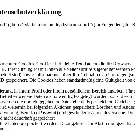
atenschutzerklärung
nd“ („http://aviation-community.de/forum-nord“) (im Folgenden „der B
mehrere Cookies. Cookies sind kleine Textdateien, die Ihr Browser al
le ID Ihrer Sitzung (damit Ihnen alle Seitenaufrufe zugeordnet werden 
meldet sind) sowie Informationen über Ihre Teilnahme an Umfragen (sof
-ID gespeichert. Die Cookies haben standardmäßig eine Gültigkeit von e
rierung, in Ihrem Profil oder Ihrem persönlichem Bereich angeben. Für 
eiber weitere Daten als notwendig festgelegt wurden, so ist dies für 
so werden die dort eingegebenen Daten ebenfalls gespeichert. Gleiches g
 wird weiterhin bei folgenden Aktionen gespeichert: Löschen und Ände
ktivierung, Benutzer-Passwort) und gescheiterte Anmeldeversuche. D
d nicht dauerhaft gespeichert.
itere Daten gespeichert werden. Dazu gehören Ihr Abstimmungsverhalte
nen.