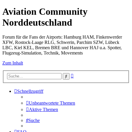
Aviation Community
Norddeutschland
Forum für die Fans der Airports: Hamburg HAM, Finkenwerder
XFW, Rostock-Laage RLG, Schwerin, Parchim SZW, Lübeck
LBC, Kiel KEL, Bremen BRE und Hannover HAJ u.a. Spotter,
Flugzeug-Simulation, Technik, Movements
Zum Inhalt
Erweiterte
Suche
Suche
Schnellzugriff
Unbeantwortete Themen
Aktive Themen
Suche
FAQ