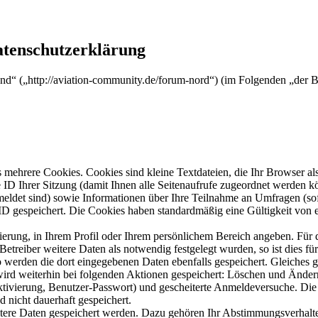
atenschutzerklärung
nd“ („http://aviation-community.de/forum-nord“) (im Folgenden „der B
mehrere Cookies. Cookies sind kleine Textdateien, die Ihr Browser al
le ID Ihrer Sitzung (damit Ihnen alle Seitenaufrufe zugeordnet werden 
meldet sind) sowie Informationen über Ihre Teilnahme an Umfragen (sof
-ID gespeichert. Die Cookies haben standardmäßig eine Gültigkeit von e
rierung, in Ihrem Profil oder Ihrem persönlichem Bereich angeben. Für 
eiber weitere Daten als notwendig festgelegt wurden, so ist dies für 
so werden die dort eingegebenen Daten ebenfalls gespeichert. Gleiches g
 wird weiterhin bei folgenden Aktionen gespeichert: Löschen und Ände
ktivierung, Benutzer-Passwort) und gescheiterte Anmeldeversuche. D
d nicht dauerhaft gespeichert.
itere Daten gespeichert werden. Dazu gehören Ihr Abstimmungsverhalte