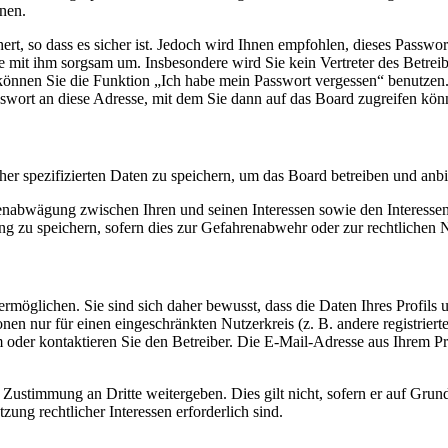
nen.
rt, so dass es sicher ist. Jedoch wird Ihnen empfohlen, dieses Passwo
ie mit ihm sorgsam um. Insbesondere wird Sie kein Vertreter des Betrei
o können Sie die Funktion „Ich habe mein Passwort vergessen“ benutz
sswort an diese Adresse, mit dem Sie dann auf das Board zugreifen kön
her spezifizierten Daten zu speichern, um das Board betreiben und anb
ssenabwägung zwischen Ihren und seinen Interessen sowie den Interesse
 zu speichern, sofern dies zur Gefahrenabwehr oder zur rechtlichen N
möglichen. Sie sind sich daher bewusst, dass die Daten Ihres Profils un
nen nur für einen eingeschränkten Nutzerkreis (z. B. andere registrier
der kontaktieren Sie den Betreiber. Die E-Mail-Adresse aus Ihrem Prof
 Zustimmung an Dritte weitergeben. Dies gilt nicht, sofern er auf Grun
zung rechtlicher Interessen erforderlich sind.