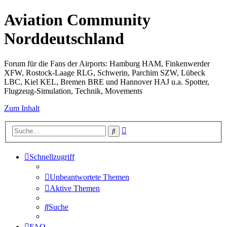
Aviation Community
Norddeutschland
Forum für die Fans der Airports: Hamburg HAM, Finkenwerder
XFW, Rostock-Laage RLG, Schwerin, Parchim SZW, Lübeck
LBC, Kiel KEL, Bremen BRE und Hannover HAJ u.a. Spotter,
Flugzeug-Simulation, Technik, Movements
Zum Inhalt
Erweiterte
Suche
Suche
Schnellzugriff
Unbeantwortete Themen
Aktive Themen
Suche
FAQ