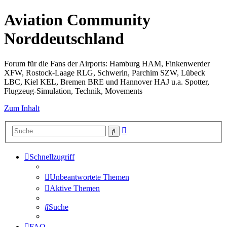
Aviation Community
Norddeutschland
Forum für die Fans der Airports: Hamburg HAM, Finkenwerder
XFW, Rostock-Laage RLG, Schwerin, Parchim SZW, Lübeck
LBC, Kiel KEL, Bremen BRE und Hannover HAJ u.a. Spotter,
Flugzeug-Simulation, Technik, Movements
Zum Inhalt
Erweiterte
Suche
Suche
Schnellzugriff
Unbeantwortete Themen
Aktive Themen
Suche
FAQ