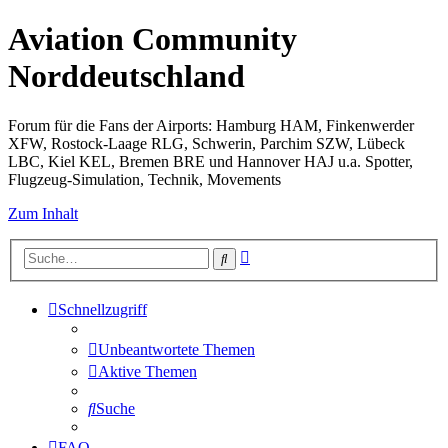
Aviation Community
Norddeutschland
Forum für die Fans der Airports: Hamburg HAM, Finkenwerder
XFW, Rostock-Laage RLG, Schwerin, Parchim SZW, Lübeck
LBC, Kiel KEL, Bremen BRE und Hannover HAJ u.a. Spotter,
Flugzeug-Simulation, Technik, Movements
Zum Inhalt
Erweiterte
Suche
Suche
Schnellzugriff
Unbeantwortete Themen
Aktive Themen
Suche
FAQ