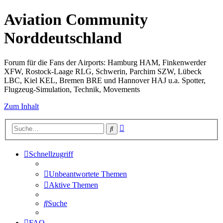
Aviation Community
Norddeutschland
Forum für die Fans der Airports: Hamburg HAM, Finkenwerder
XFW, Rostock-Laage RLG, Schwerin, Parchim SZW, Lübeck
LBC, Kiel KEL, Bremen BRE und Hannover HAJ u.a. Spotter,
Flugzeug-Simulation, Technik, Movements
Zum Inhalt
Erweiterte
Suche
Suche
Schnellzugriff
Unbeantwortete Themen
Aktive Themen
Suche
FAQ