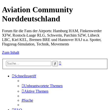
Aviation Community
Norddeutschland
Forum für die Fans der Airports: Hamburg HAM, Finkenwerder
XFW, Rostock-Laage RLG, Schwerin, Parchim SZW, Lübeck
LBC, Kiel KEL, Bremen BRE und Hannover HAJ u.a. Spotter,
Flugzeug-Simulation, Technik, Movements
Zum Inhalt
Erweiterte
Suche
Suche
Schnellzugriff
Unbeantwortete Themen
Aktive Themen
Suche
FAQ