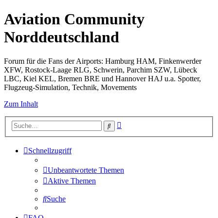
Aviation Community
Norddeutschland
Forum für die Fans der Airports: Hamburg HAM, Finkenwerder
XFW, Rostock-Laage RLG, Schwerin, Parchim SZW, Lübeck
LBC, Kiel KEL, Bremen BRE und Hannover HAJ u.a. Spotter,
Flugzeug-Simulation, Technik, Movements
Zum Inhalt
Erweiterte
Suche
Suche
Schnellzugriff
Unbeantwortete Themen
Aktive Themen
Suche
FAQ