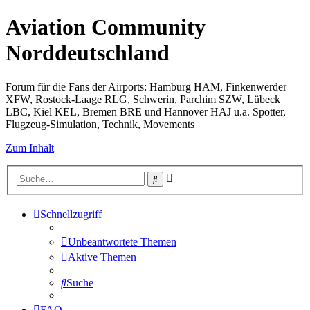
Aviation Community
Norddeutschland
Forum für die Fans der Airports: Hamburg HAM, Finkenwerder
XFW, Rostock-Laage RLG, Schwerin, Parchim SZW, Lübeck
LBC, Kiel KEL, Bremen BRE und Hannover HAJ u.a. Spotter,
Flugzeug-Simulation, Technik, Movements
Zum Inhalt
Erweiterte
Suche
Suche
Schnellzugriff
Unbeantwortete Themen
Aktive Themen
Suche
FAQ