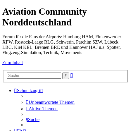
Aviation Community
Norddeutschland
Forum für die Fans der Airports: Hamburg HAM, Finkenwerder
XFW, Rostock-Laage RLG, Schwerin, Parchim SZW, Lübeck
LBC, Kiel KEL, Bremen BRE und Hannover HAJ u.a. Spotter,
Flugzeug-Simulation, Technik, Movements
Zum Inhalt
Erweiterte
Suche
Suche
Schnellzugriff
Unbeantwortete Themen
Aktive Themen
Suche
FAQ