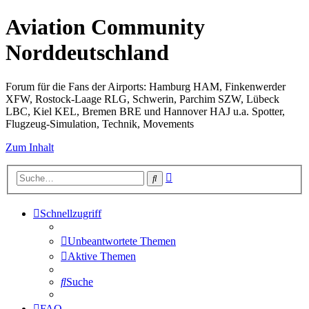
Aviation Community
Norddeutschland
Forum für die Fans der Airports: Hamburg HAM, Finkenwerder
XFW, Rostock-Laage RLG, Schwerin, Parchim SZW, Lübeck
LBC, Kiel KEL, Bremen BRE und Hannover HAJ u.a. Spotter,
Flugzeug-Simulation, Technik, Movements
Zum Inhalt
Erweiterte
Suche
Suche
Schnellzugriff
Unbeantwortete Themen
Aktive Themen
Suche
FAQ