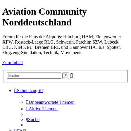
Aviation Community
Norddeutschland
Forum für die Fans der Airports: Hamburg HAM, Finkenwerder
XFW, Rostock-Laage RLG, Schwerin, Parchim SZW, Lübeck
LBC, Kiel KEL, Bremen BRE und Hannover HAJ u.a. Spotter,
Flugzeug-Simulation, Technik, Movements
Zum Inhalt
Erweiterte
Suche
Suche
Schnellzugriff
Unbeantwortete Themen
Aktive Themen
Suche
FAQ