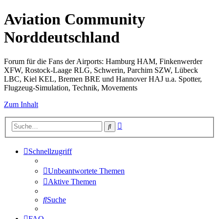
Aviation Community
Norddeutschland
Forum für die Fans der Airports: Hamburg HAM, Finkenwerder
XFW, Rostock-Laage RLG, Schwerin, Parchim SZW, Lübeck
LBC, Kiel KEL, Bremen BRE und Hannover HAJ u.a. Spotter,
Flugzeug-Simulation, Technik, Movements
Zum Inhalt
Erweiterte
Suche
Suche
Schnellzugriff
Unbeantwortete Themen
Aktive Themen
Suche
FAQ