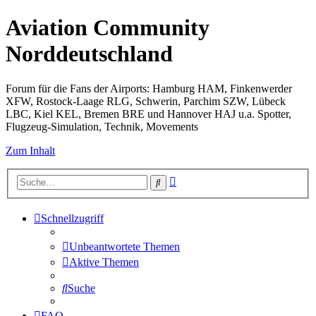
Aviation Community
Norddeutschland
Forum für die Fans der Airports: Hamburg HAM, Finkenwerder
XFW, Rostock-Laage RLG, Schwerin, Parchim SZW, Lübeck
LBC, Kiel KEL, Bremen BRE und Hannover HAJ u.a. Spotter,
Flugzeug-Simulation, Technik, Movements
Zum Inhalt
Erweiterte
Suche
Suche
Schnellzugriff
Unbeantwortete Themen
Aktive Themen
Suche
FAQ