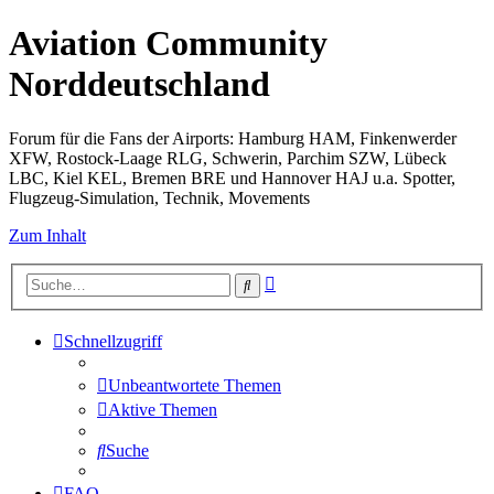
Aviation Community
Norddeutschland
Forum für die Fans der Airports: Hamburg HAM, Finkenwerder
XFW, Rostock-Laage RLG, Schwerin, Parchim SZW, Lübeck
LBC, Kiel KEL, Bremen BRE und Hannover HAJ u.a. Spotter,
Flugzeug-Simulation, Technik, Movements
Zum Inhalt
Erweiterte
Suche
Suche
Schnellzugriff
Unbeantwortete Themen
Aktive Themen
Suche
FAQ