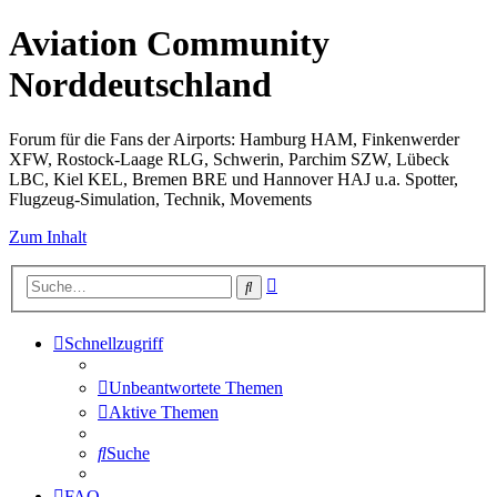
Aviation Community
Norddeutschland
Forum für die Fans der Airports: Hamburg HAM, Finkenwerder
XFW, Rostock-Laage RLG, Schwerin, Parchim SZW, Lübeck
LBC, Kiel KEL, Bremen BRE und Hannover HAJ u.a. Spotter,
Flugzeug-Simulation, Technik, Movements
Zum Inhalt
Erweiterte
Suche
Suche
Schnellzugriff
Unbeantwortete Themen
Aktive Themen
Suche
FAQ